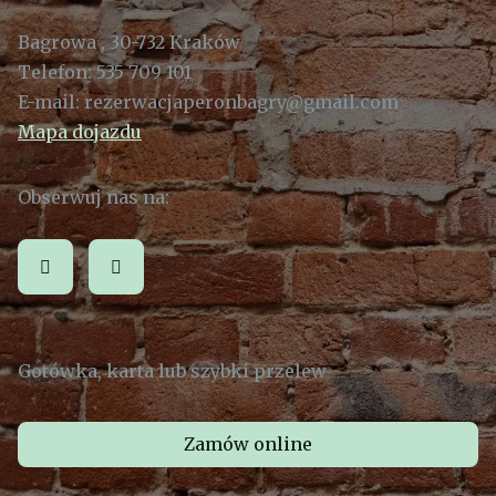
Bagrowa , 30-732 Kraków
Telefon:
535 709 101
E-mail:
rezerwacjaperonbagry@gmail.com
Mapa dojazdu
Obserwuj nas na:
Gotówka, karta lub szybki przelew
Zamów online