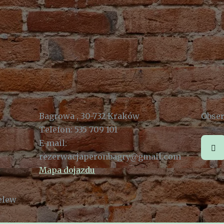
Bagrowa , 30-732 Kraków
Obser
Telefon:
535 709 101
E-mail:
rezerwacjaperonbagry@gmail.com
Mapa dojazdu
elew