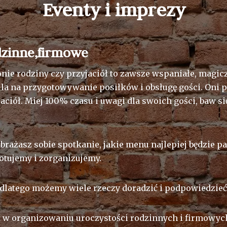
Eventy i imprezy
dzinne,firmowe
onie rodziny czy przyjaciół to zawsze wspaniałe, magic
a na przygotowywanie posiłków i obsługę gości. Oni prz
jaciół. Miej 100% czasu i uwagi dla swoich gości, baw się
brażasz sobie spotkanie, jakie menu najlepiej będzie p
otujemy i zorganizujemy.
dlatego możemy wiele rzeczy doradzić i podpowiedzieć
at w organizowaniu uroczystości rodzinnych i firmowyc