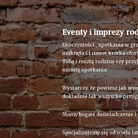
Eventy i imprezy ro
Uroczystości , spotkania w gr
umknęła Ci nawet krótka chwil
Tobą i resztą rodziny czy przy
minutą spotkania.
Wystarczy, że powiesz jak wyo
dokładnie tak wszystko przyg
Mamy bogate doświadczenie i 
Specjalizujemy się od wielu l