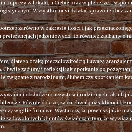
a imprezy w lokalu, u Ciebie oraz w plenerze. Dyspo
ogistycznym. Wszystko musi działać sprawnie i bez zar
trzeb zarówno w zakresie ilości i jak przeznaczonego
h preferencjach jedzeniowych- to również zadbamy o nic
erę, dlatego z taką pieczołowitością i uwagą aranżuje
nta. Chwile zadumy i refleksji jak spotkanie po pożegna
ile związane z narodzinami, ślubem czy spotkaniem k
wywaniu i obsłudze uroczystości rodzinnych takich jak
ubileusze. Równie dobrze, za co chwalą nas klienci bizn
 czy wigilie firmowe. Wystarczy, że powiesz jakie mas
nie zadowolonych klientów świadczą o tym, że wywiązu
m.