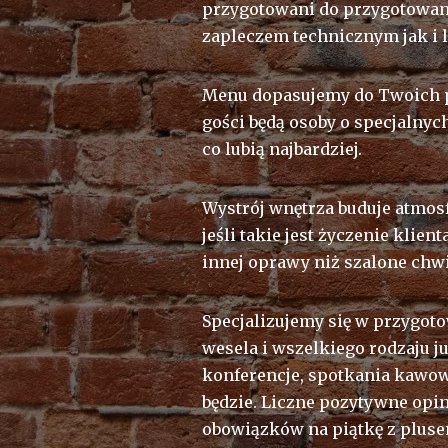
przygotowani do przygotowani
zapleczem technicznym jak i l
Menu dopasujemy do Twoich po
gości będą osoby o specjalnyc
co lubią najbardziej.
Wystrój wnętrza buduje atmosf
jeśli takie jest życzenie klie
innej oprawy niż szalone chw
Specjalizujemy się w przygoto
wesela i wszelkiego rodzaju j
konferencje, spotkania kawowe
będzie. Liczne pozytywne opi
obowiązków na piątkę z pluse