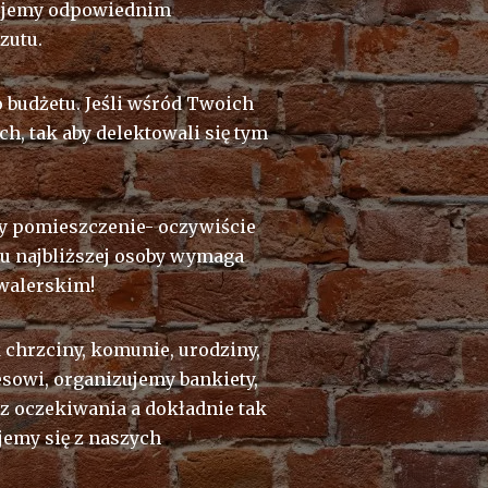
nujemy odpowiednim
zutu.
 budżetu. Jeśli wśród Twoich
h, tak aby delektowali się tym
my pomieszczenie- oczywiście
niu najbliższej osoby wymaga
awalerskim!
 chrzciny, komunie, urodziny,
esowi, organizujemy bankiety,
z oczekiwania a dokładnie tak
jemy się z naszych